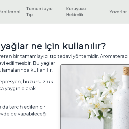
Tamamlayıcı
Koruyucu
öralterapi
Yazarlar
Tıp
Hekimlik
ağlar ne için kullanılır?
veren bir tamamlayıcı tıp tedavi yöntemidir. Aromaterapi 
vi edilmesidir. Bu yağlar
lamalarında kullanılır.
 depresyon, huzursuzluk
ça yaygın olarak
a da tercih edilen bir
 evde de yapabileceği