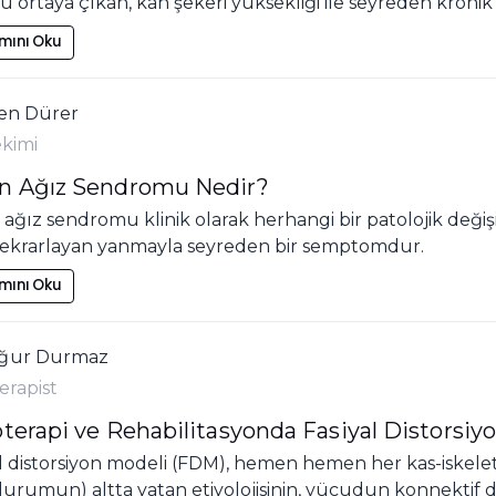
 ortaya çıkan, kan şekeri yüksekliği ile seyreden kronik
mını Oku
jen Dürer
ekimi
n Ağız Sendromu Nedir?
ağız sendromu klinik olarak herhangi bir patolojik deği
tekrarlayan yanmayla seyreden bir semptomdur.
mını Oku
Uğur Durmaz
erapist
oterapi ve Rehabilitasyonda Fasiyal Distorsi
l distorsiyon modeli (FDM), hemen hemen her kas-iskelet 
durumun) altta yatan etiyolojisinin, vücudun konnektif dok