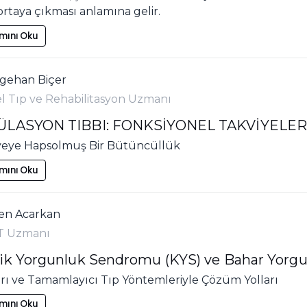
rtaya çıkması anlamına gelir.
mını Oku
lgehan Biçer
el Tıp ve Rehabilitasyon Uzmanı
ÜLASYON TIBBI: FONKSİYONEL TAKVİYELE
yeye Hapsolmuş Bir Bütüncüllük
mını Oku
jen Acarkan
T Uzmanı
ik Yorgunluk Sendromu (KYS) ve Bahar Yorg
arı ve Tamamlayıcı Tıp Yöntemleriyle Çözüm Yolları
mını Oku