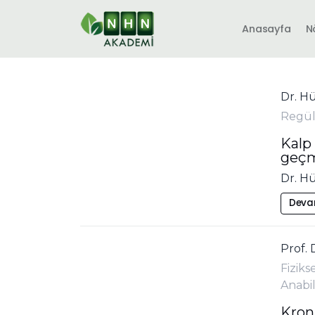
Anasayfa
N
Dr. Hü
Regül
Kalp 
geçme
Dr. Hü
Deva
Prof.
Fiziks
Anabil
Kron