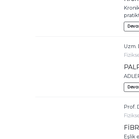
Kroni
pratik
Deva
Uzm. D
Fiziks
PAL
ADLER
Deva
Prof. 
Fiziks
FİBR
Eşlik 