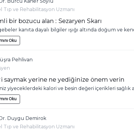
Dr. Burcu Kaner Soylu
el Tıp ve Rehabilitasyon Uzmanı
li bir bozucu alan : Sezaryen Skarı
beler kanıta dayalı bilgiler ışığı altında doğum ve kend
mını Oku
Büşra Pehlivan
isyen
ri saymak yerine ne yediğinize önem verin
niz yiyeceklerdeki kalori ve besin değeri içerikleri sağlık
mını Oku
Dr. Duygu Demirok
el Tıp ve Rehabilitasyon Uzmanı