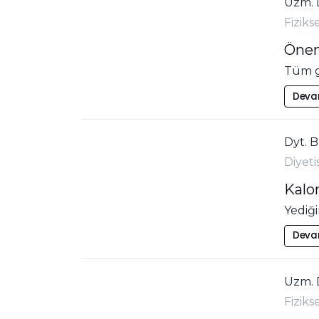
Uzm. 
Fiziks
Önem
Tüm ge
Deva
Dyt. 
Diyet
Kalo
Yediği
Deva
Uzm. 
Fiziks