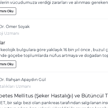
nlerin vücudumuza verdiği zararları ve alınması gereken
mını Oku
Dr. Ömer Soyak
oji Uzmanı
lar
keolojik bulgulara göre yaklaşık 16 bin yıl önce , buzul ç
inde göçebe toplumlarda nüfus artmaya ve doğadan topla
mını Oku
Dr. Rahşan Apaydın Gül
talıkları Uzmanı
betes Mellitus (Şeker Hastalığı) ve Bütüncül T
T, bir salgı bezi olan pankreas tarafından salgılanan ins