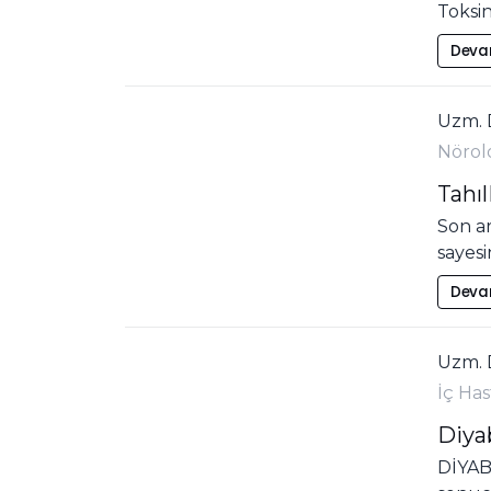
Toksi
Deva
Uzm. 
Nörol
Tahıl
Son ar
sayes
Deva
Uzm. 
İç Has
Diya
DİYABE