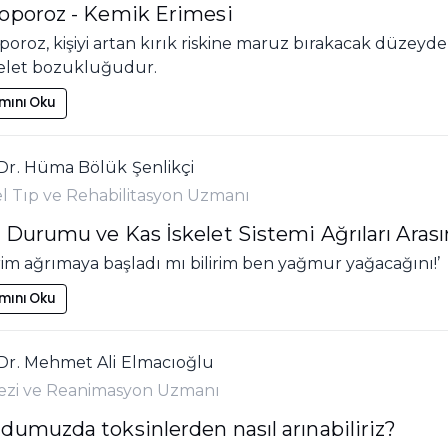
oporoz - Kemik Erimesi
oroz, kişiyi artan kırık riskine maruz bırakacak düzey
skelet bozukluğudur.
mını Oku
Dr. Hüma Bölük Şenlikçi
el Tıp ve Rehabilitasyon Uzmanı
Durumu ve Kas İskelet Sistemi Ağrıları Arasın
rim ağrımaya başladı mı bilirim ben yağmur yağacağını!’
mını Oku
Dr. Mehmet Ali Elmacıoğlu
ezi ve Reanimasyon Uzmanı
dumuzda toksinlerden nasıl arınabiliriz?