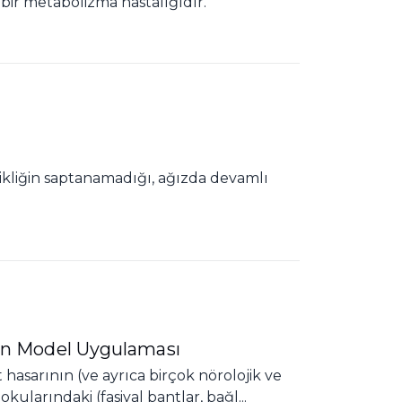
 bir metabolizma hastalığıdır.
şikliğin saptanamadığı, ağızda devamlı
yon Model Uygulaması
hasarının (ve ayrıca birçok nörolojik ve
ularındaki (fasiyal bantlar, bağl...