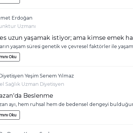
emet Erdoğan
unktur Uzmanı
es uzun yaşamak istiyor; ama kimse emek har
arın yaşam süresi genetik ve çevresel faktörler ile yaşam 
mını Oku
Diyetisyen Yeşim Senem Yılmaz
el Sağlık Uzman Diyetisyen
zan'da Beslenme
an ayı, hem ruhsal hem de bedensel dengeyi bulduğumu
mını Oku