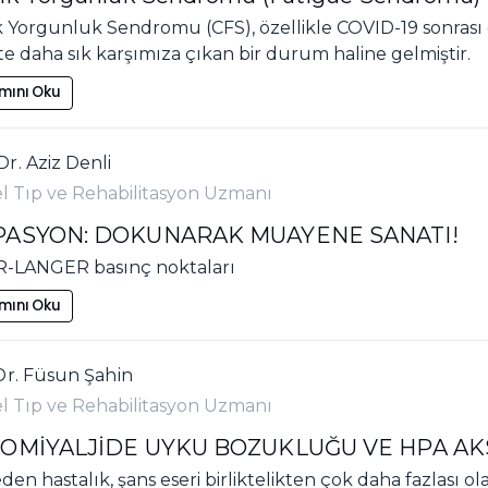
k Yorgunluk Sendromu (CFS), özellikle COVID-19 sonra
te daha sık karşımıza çıkan bir durum haline gelmiştir.
mını Oku
r. Aziz Denli
el Tıp ve Rehabilitasyon Uzmanı
PASYON: DOKUNARAK MUAYENE SANATI!
-LANGER basınç noktaları
mını Oku
Dr. Füsun Şahin
el Tıp ve Rehabilitasyon Uzmanı
OMİYALJİDE UYKU BOZUKLUĞU VE HPA AKSI 
eden hastalık, şans eseri birliktelikten çok daha fazlası 