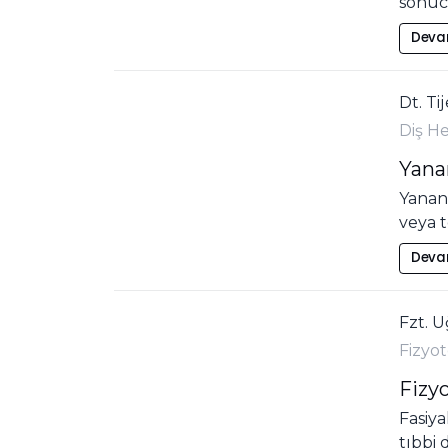
sonucu
Deva
Dt. Ti
Diş H
Yana
Yanan 
veya 
Deva
Fzt. 
Fizyot
Fizy
Fasiya
tıbbi 