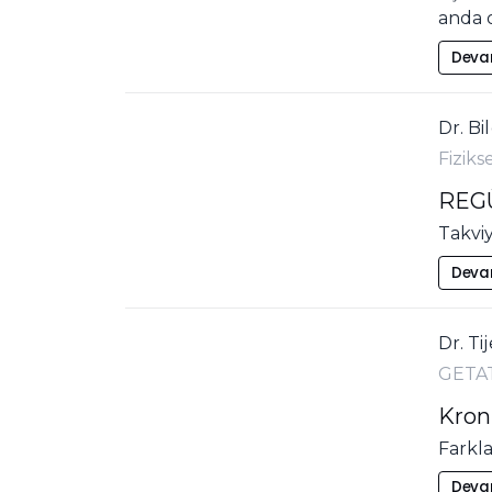
anda o
Deva
Dr. Bi
Fiziks
REG
Takvi
Deva
Dr. Ti
GETA
Kron
Farkl
Deva