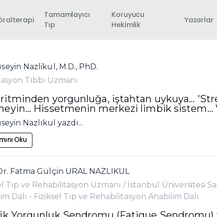
Tamamlayıcı
Koruyucu
öralterapi
Yazarlar
Tıp
Hekimlik
seyin Nazlikul, M.D., PhD.
asyon Tıbbı Uzmanı
ritminden yorgunluğa, iştahtan uykuya... 'Stre
yin... Hissetmenin merkezi limbik sistem... Va
seyin Nazlıkul yazdı...
mını Oku
 Dr. Fatma Gülçin URAL NAZLIKUL
el Tıp ve Rehabilitasyon Uzmanı / İstanbul Üniversitesi Sağ
im Dalı - Fiziksel Tıp ve Rehabilitasyon Anabilim Dalı
ik Yorgunluk Sendromu (Fatigue Sendromu) v