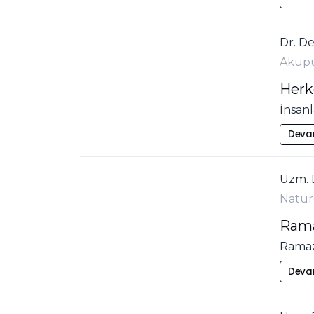
Dr. D
Akup
Herk
İnsanl
Deva
Uzm. 
Natur
Rama
Ramaz
Deva