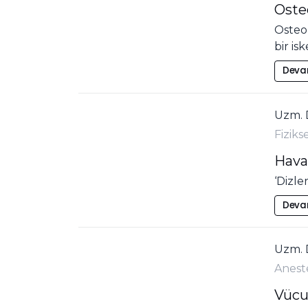
Oste
Osteop
bir i
Deva
Uzm. 
Fiziks
Hava 
‘Dizle
Deva
Uzm. 
Anest
Vücu