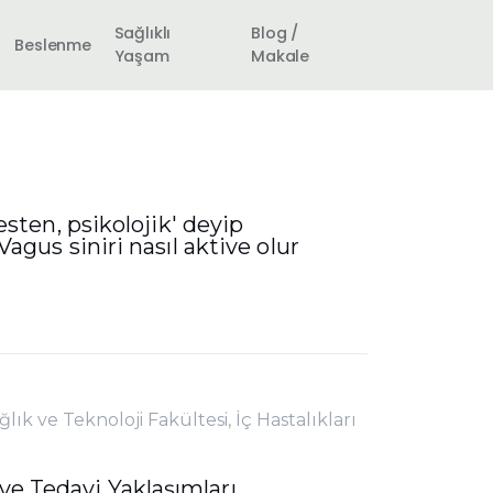
Sağlıklı
Blog /
Beslenme
Yaşam
Makale
sten, psikolojik' deyip
gus siniri nasıl aktive olur
lık ve Teknoloji Fakültesi, İç Hastalıkları
e Tedavi Yaklaşımları