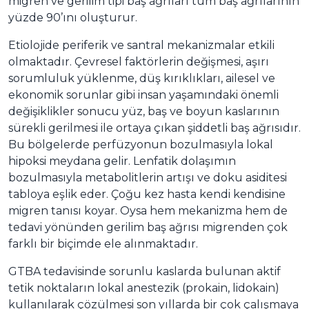
migren ve gerilim tipi baş ağrıları tüm baş ağrılarının
yüzde 90’ını oluşturur.
Etiolojide periferik ve santral mekanizmalar etkili
olmaktadır. Çevresel faktörlerin değişmesi, aşırı
sorumluluk yüklenme, düş kırıklıkları, ailesel ve
ekonomik sorunlar gibi insan yaşamındaki önemli
değişiklikler sonucu yüz, baş ve boyun kaslarının
sürekli gerilmesi ile ortaya çıkan şiddetli baş ağrısıdır.
Bu bölgelerde perfüzyonun bozulmasıyla lokal
hipoksi meydana gelir. Lenfatik dolaşımın
bozulmasıyla metabolitlerin artışı ve doku asiditesi
tabloya eşlik eder. Çoğu kez hasta kendi kendisine
migren tanısı koyar. Oysa hem mekanizma hem de
tedavi yönünden gerilim baş ağrısı migrenden çok
farklı bir biçimde ele alınmaktadır.
GTBA tedavisinde sorunlu kaslarda bulunan aktif
tetik noktaların lokal anestezik (prokain, lidokain)
kullanılarak çözülmesi son yıllarda bir çok çalışmaya