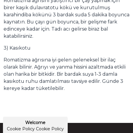
Romatizma ağrısını yatıştırıcı bir çay yapmak için
birer kaşık dulavratotu kökü ve kurutulmuş
karahindiba kökünü 3 bardak suda 5 dakika boyunca
kaynatın. Bu çayı gün boyunca, bir gelişme fark
edinceye kadar için. Tadı acı gelirse biraz bal
katabilirsiniz.
3) Kasıkotu
Romatizma ağrısına iyi gelen geleneksel bir ilaç
olarak bilinir. Ağrıyı ve yanma hissini azaltmada etkili
olan harika bir bitkidir. Bir bardak suya 1-3 damla
kasıkotu ruhu damlatılması tavsiye edilir. Günde 3
kereye kadar tüketilebilir.
Welcome
Cookie Policy
Cookie Policy
© NHN Akademi