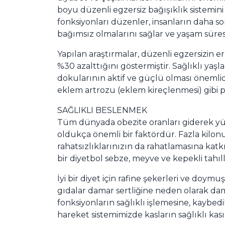
boyu düzenli egzersiz bağışıklık sistemini ge
fonksiyonları düzenler, insanların daha son
bağımsız olmalarını sağlar ve yaşam süresi
Yapılan araştırmalar, düzenli egzersizin e
%30 azalttığını göstermiştir. Sağlıklı yaş
dokularının aktif ve güçlü olması önemlid
eklem artrozu (eklem kireçlenmesi) gibi pr
SAĞLIKLI BESLENMEK
Tüm dünyada obezite oranları giderek yük
oldukça önemli bir faktördür. Fazla kilonu
rahatsızlıklarınızın da rahatlamasına katkı
bir diyetbol sebze, meyve ve kepekli tahılla
İyi bir diyet için rafine şekerleri ve doymuş
gıdalar damar sertliğine neden olarak dam
fonksiyonların sağlıklı işlemesine, kaybed
hareket sistemimizde kasların sağlıklı kası