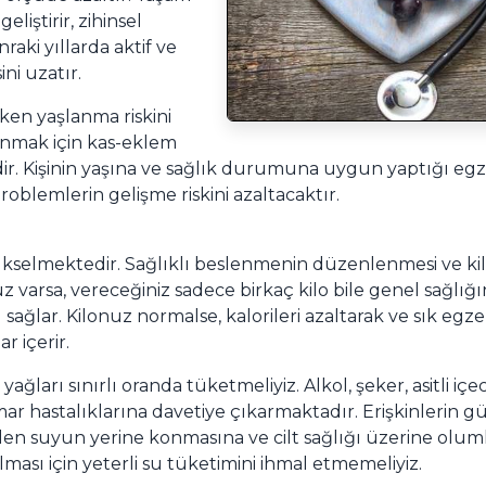
liştirir, zihinsel
raki yıllarda aktif ve
ni uzatır.
rken yaşlanma riskini
lanmak için kas-eklem
ir. Kişinin yaşına ve sağlık durumuna uygun yaptığı egze
oblemlerin gelişme riskini azaltacaktır.
selmektedir. Sağlıklı beslenmenin düzenlenmesi ve kil
z varsa, vereceğiniz sadece birkaç kilo bile genel sağlı
 sağlar. Kilonuz normalse, kalorileri azaltarak ve sık egze
r içerir.
 yağları sınırlı oranda tüketmeliyiz. Alkol, şeker, asitli i
ar hastalıklarına davetiye çıkarmaktadır. Erişkinlerin g
ilen suyun yerine konmasına ve cilt sağlığı üzerine oluml
lması için yeterli su tüketimini ihmal etmemeliyiz.