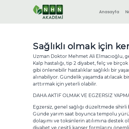
Anasayfa
N
Sağlıklı olmak için ke
Uzman Doktor Mehmet Ali Elmacıoğlu, gen
Kalp hastalığı, tip 2 diyabet, felç ve birç
gibi önlenebilir hastalıklar sağlıklı bir yaş
alınabiliyor. Gündelik yaşamda atılacak b
arttırmak için yeterli olabilir.
DAHA AKTİF OLMAK VE EGZERSİZ YAPM
Egzersiz, genel sağlığı düzeltmede sihirli
Günde yarım saat boyunca tempolu yür
dolaşımı ve toksinlerin atılımına destek ol
diyabet ve çeşitli kanser formlarını öneml