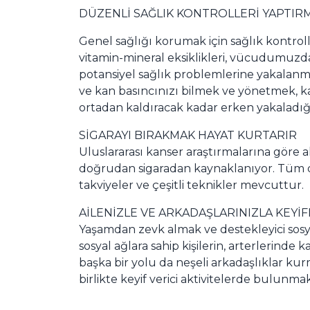
DÜZENLİ SAĞLIK KONTROLLERİ YAPTIR
Genel sağlığı korumak için sağlık kontroll
vitamin-mineral eksiklikleri, vücudumuzda 
potansiyel sağlık problemlerine yakalanma 
ve kan basıncınızı bilmek ve yönetmek, kal
ortadan kaldıracak kadar erken yakaladığı 
SİGARAYI BIRAKMAK HAYAT KURTARIR
Uluslararası kanser araştırmalarına göre
doğrudan sigaradan kaynaklanıyor. Tüm d
takviyeler ve çeşitli teknikler mevcuttur.
AİLENİZLE VE ARKADAŞLARINIZLA KEYİFL
Yaşamdan zevk almak ve destekleyici sosyal
sosyal ağlara sahip kişilerin, arterlerind
başka bir yolu da neşeli arkadaşlıklar kur
birlikte keyif verici aktivitelerde bulunm