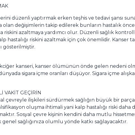
MAK
erini düzenli yaptırmak erken teşhis ve tedavi şansı suna
olan değişimlerin takip edilerek bunların hastalık öncesi
riskini azaltmaya yardımcı olur. Düzenli sağlık kontroller
p hastalığı riskini azaltmak için çok önemlidir. Kanser ta
gösterilmiştir.
 akciğer kanseri, kanser ölümünün önde gelen nedeni ol
ünyada sigara içme oranları düşüyor. Sigara içme alışk
İ VAKİT GEÇİRİN
 çevreyle ilişkileri sürdürmek sağlığın büyük bir parças
e kalsifikasyon oluşma ihtimali yani kalp hastalığı riski 
maktır. Sosyal çevre kişinin kendini daha mutlu hissetmes
ak genel sağlığınıza olumlu yönde katkı sağlayacaktır.