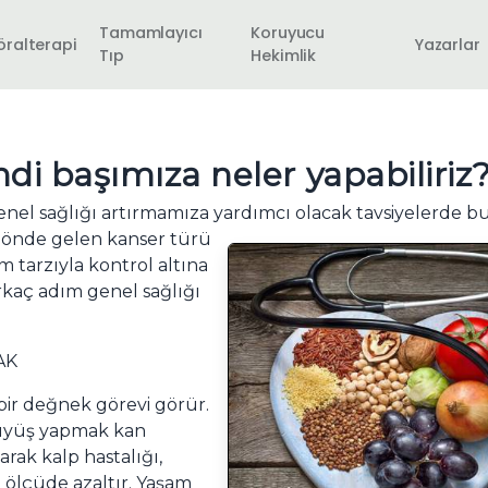
Tamamlayıcı
Koruyucu
öralterapi
Yazarlar
Tıp
Hekimlik
ndi başımıza neler yapabiliriz
el sağlığı artırmamıza yardımcı olacak tavsiyelerde b
ok önde gelen kanser türü
am tarzıyla kontrol altına
irkaç adım genel sağlığı
AK
 bir değnek görevi görür.
üyüş yapmak kan
arak kalp hastalığı,
i ölçüde azaltır. Yaşam